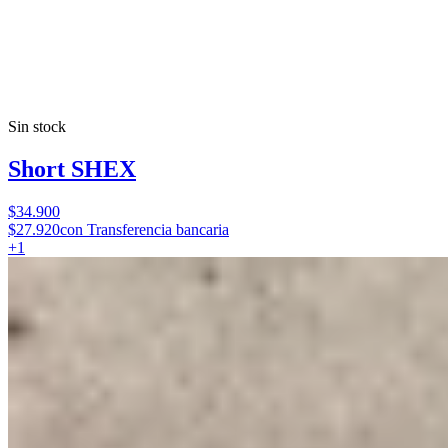
Sin stock
Short SHEX
$34.900
$27.920
con Transferencia bancaria
+
1