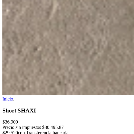
Inicio
.
Short SHAXI
$36.900
Precio sin impuestos
$30.495,87
$29.520
con Transferencia bancaria