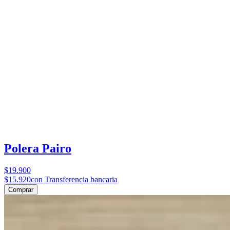
Polera Pairo
$19.900
$15.920
con Transferencia bancaria
Comprar