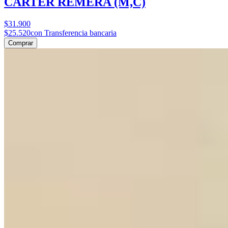
CARTER REMERA (M,C)
$31.900
$25.520
con Transferencia bancaria
Comprar