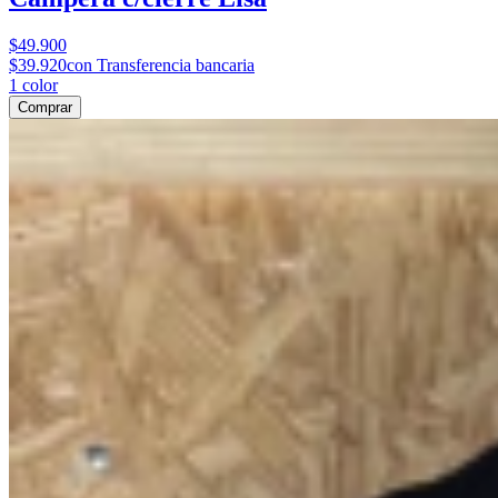
$49.900
$39.920
con Transferencia bancaria
1
color
Comprar