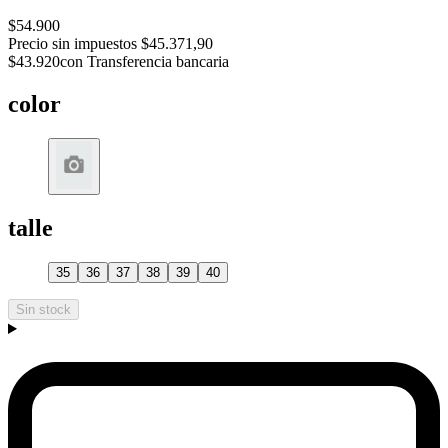
$54.900
Precio sin impuestos
$45.371,90
$43.920
con Transferencia bancaria
color
talle
35
36
37
38
39
40
Sin stock