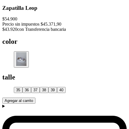
Zapatilla Leop
$54.900
Precio sin impuestos
$45.371,90
$43.920
con Transferencia bancaria
color
talle
35
36
37
38
39
40
Agregar al carrito