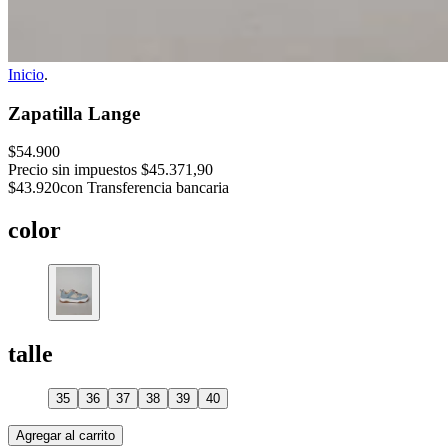
Inicio
.
Zapatilla Lange
$54.900
Precio sin impuestos
$45.371,90
$43.920
con Transferencia bancaria
color
talle
35
36
37
38
39
40
Agregar al carrito