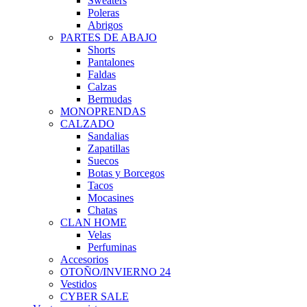
Sweaters
Poleras
Abrigos
PARTES DE ABAJO
Shorts
Pantalones
Faldas
Calzas
Bermudas
MONOPRENDAS
CALZADO
Sandalias
Zapatillas
Suecos
Botas y Borcegos
Tacos
Mocasines
Chatas
CLAN HOME
Velas
Perfuminas
Accesorios
OTOÑO/INVIERNO 24
Vestidos
CYBER SALE