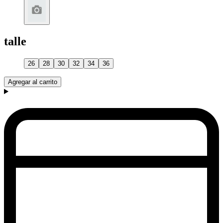
talle
26
28
30
32
34
36
Agregar al carrito