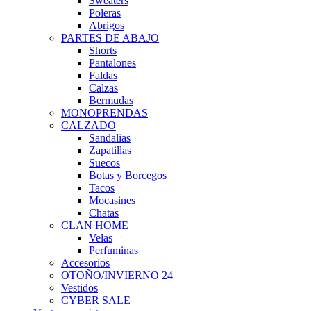
Sweaters
Poleras
Abrigos
PARTES DE ABAJO
Shorts
Pantalones
Faldas
Calzas
Bermudas
MONOPRENDAS
CALZADO
Sandalias
Zapatillas
Suecos
Botas y Borcegos
Tacos
Mocasines
Chatas
CLAN HOME
Velas
Perfuminas
Accesorios
OTOÑO/INVIERNO 24
Vestidos
CYBER SALE