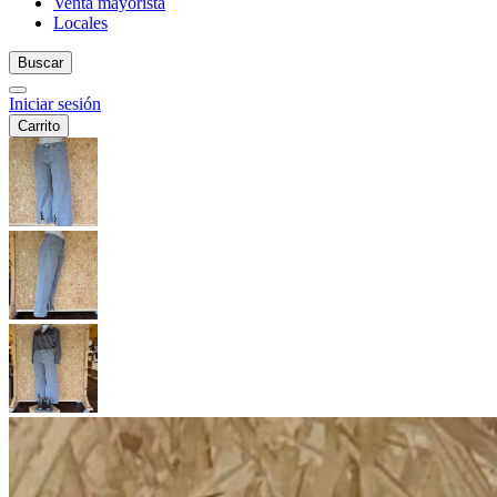
Venta mayorista
Locales
Buscar
Iniciar sesión
Carrito