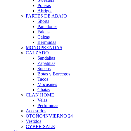
Sweaters
Poleras
Abrigos
PARTES DE ABAJO
Shorts
Pantalones
Faldas
Calzas
Bermudas
MONOPRENDAS
CALZADO
Sandalias
Zapatillas
Suecos
Botas y Borcegos
Tacos
Mocasines
Chatas
CLAN HOME
Velas
Perfuminas
Accesorios
OTOÑO/INVIERNO 24
Vestidos
CYBER SALE