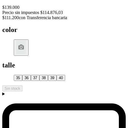
$139.000
Precio sin impuestos
$114.876,03
$111.200
con Transferencia bancaria
color
talle
35
36
37
38
39
40
Sin stock