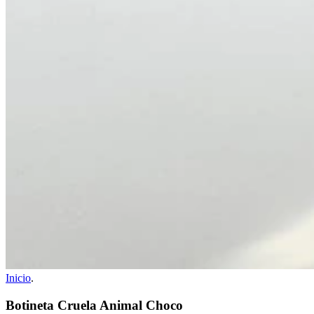
Inicio
.
Botineta Cruela Animal Choco