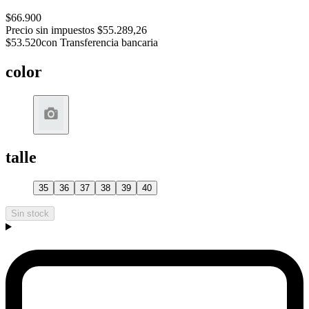
$66.900
Precio sin impuestos
$55.289,26
$53.520
con Transferencia bancaria
color
talle
35
36
37
38
39
40
Sin stock